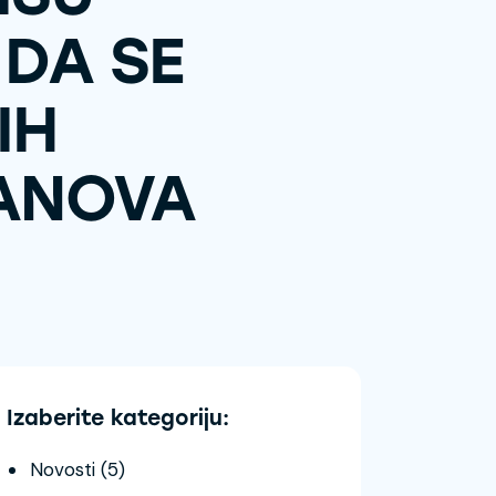
 DA SE
IH
TANOVA
Izaberite kategoriju:
Novosti
(5)