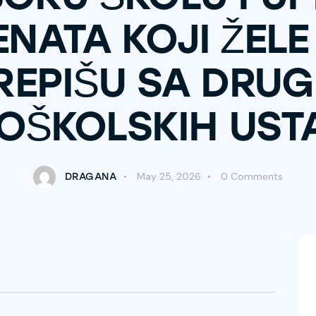
NATA KOJI ŽELE
REPIŠU SA DRUG
OŠKOLSKIH US
May 25, 2026
0
Comments
DRAGANA