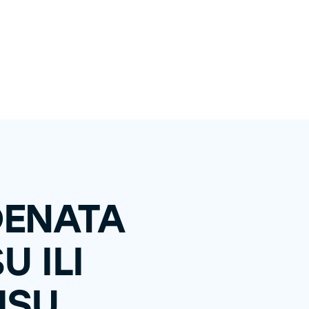
DENATA
U ILI
ISU