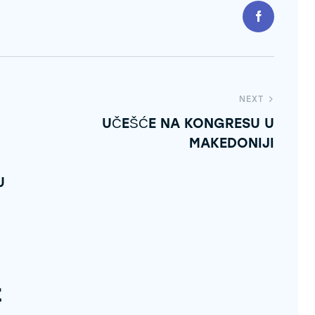
NEXT
UČEŠĆE NA KONGRESU U
MAKEDONIJI
U
t