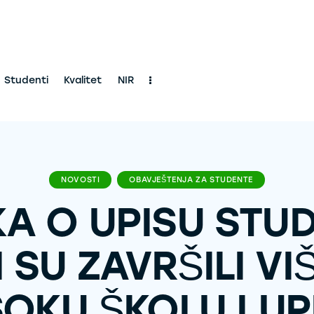
Studenti
Kvalitet
NIR
NOVOSTI
OBAVJEŠTENJA ZA STUDENTE
A O UPISU STU
 SU ZAVRŠILI VIŠ
SOKU ŠKOLU I UP