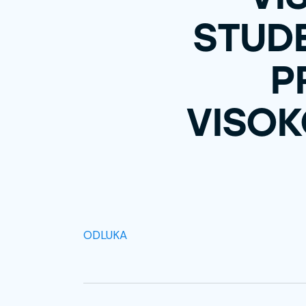
STUDE
P
VISOK
ODLUKA