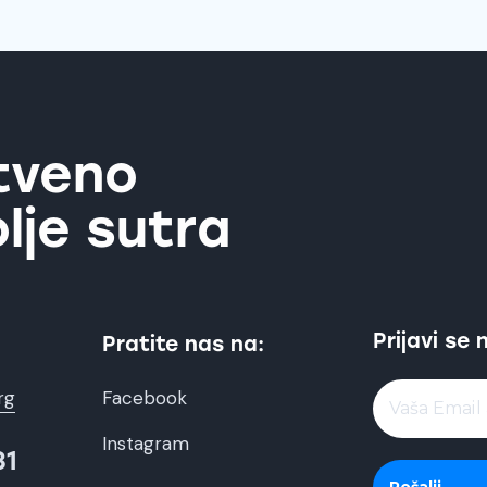
tveno
lje sutra
Prijavi se 
Pratite nas na:
rg
Facebook
Instagram
81