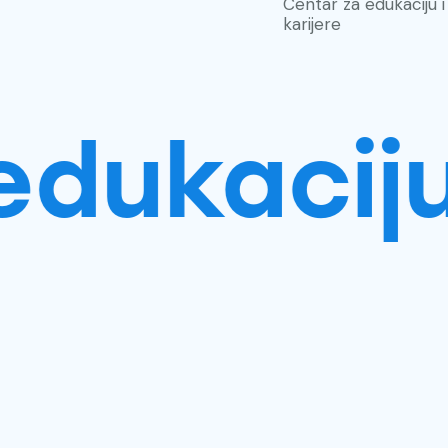
Centar za edukaciju i
karijere
ukaciju i