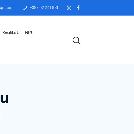
spd.com
+387 52 241 681
Kvalitet
NIR
nu
i