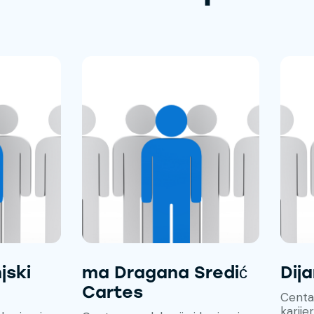
jski
ma Dragana Sredić
Dija
Cartes
Centar
karije