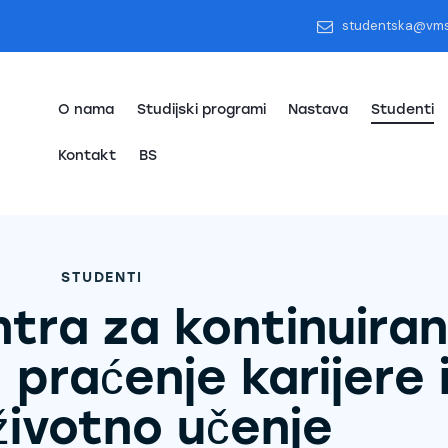
studentska@vm
O nama
Studijski programi
Nastava
Studenti
Kontakt
BS
STUDENTI
ntra za kontinuira
 praćenje karijere 
životno učenje