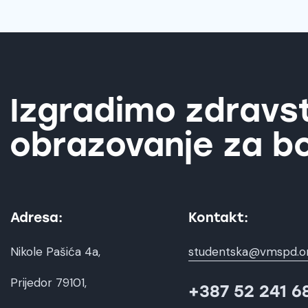
Izgradimo zdravs
obrazovanje za bo
Adresa:
Kontakt:
Nikole Pašića 4a,
studentska@vmspd.o
Prijedor 79101,
+387 52 241 6