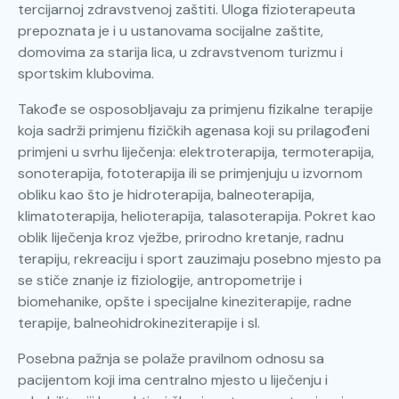
tercijarnoj zdravstvenoj zaštiti. Uloga fizioterapeuta
prepoznata je i u ustanovama socijalne zaštite,
domovima za starija lica, u zdravstvenom turizmu i
sportskim klubovima.
Takođe se osposobljavaju za primjenu fizikalne terapije
koja sadrži primjenu fizičkih agenasa koji su prilagođeni
primjeni u svrhu liječenja: elektroterapija, termoterapija,
sonoterapija, fototerapija ili se primjenjuju u izvornom
obliku kao što je hidroterapija, balneoterapija,
klimatoterapija, helioterapija, talasoterapija. Pokret kao
oblik liječenja kroz vježbe, prirodno kretanje, radnu
terapiju, rekreaciju i sport zauzimaju posebno mjesto pa
se stiče znanje iz fiziologije, antropometrije i
biomehanike, opšte i specijalne kineziterapije, radne
terapije, balneohidrokineziterapije i sl.
Posebna pažnja se polaže pravilnom odnosu sa
pacijentom koji ima centralno mjesto u liječenju i