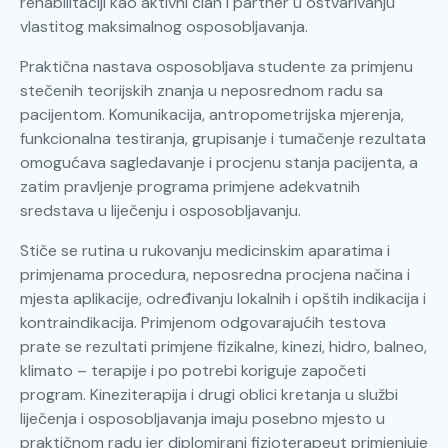
rehabilitaciji kao aktivni član i partner u ostvarivanju
vlastitog maksimalnog osposobljavanja.
Praktična nastava osposobljava studente za primjenu
stečenih teorijskih znanja u neposrednom radu sa
pacijentom. Komunikacija, antropometrijska mjerenja,
funkcionalna testiranja, grupisanje i tumačenje rezultata
omogućava sagledavanje i procjenu stanja pacijenta, a
zatim pravljenje programa primjene adekvatnih
sredstava u liječenju i osposobljavanju.
Stiče se rutina u rukovanju medicinskim aparatima i
primjenama procedura, neposredna procjena načina i
mjesta aplikacije, određivanju lokalnih i opštih indikacija i
kontraindikacija. Primjenom odgovarajućih testova
prate se rezultati primjene fizikalne, kinezi, hidro, balneo,
klimato – terapije i po potrebi koriguje započeti
program. Kineziterapija i drugi oblici kretanja u službi
liječenja i osposobljavanja imaju posebno mjesto u
praktičnom radu jer diplomirani fizioterapeut primjenjuje