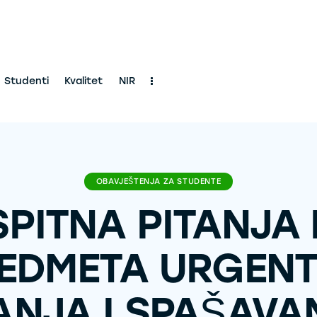
Studenti
Kvalitet
NIR
OBAVJEŠTENJA ZA STUDENTE
SPITNA PITANJA 
EDMETA URGEN
ANJA I SPAŠAVA