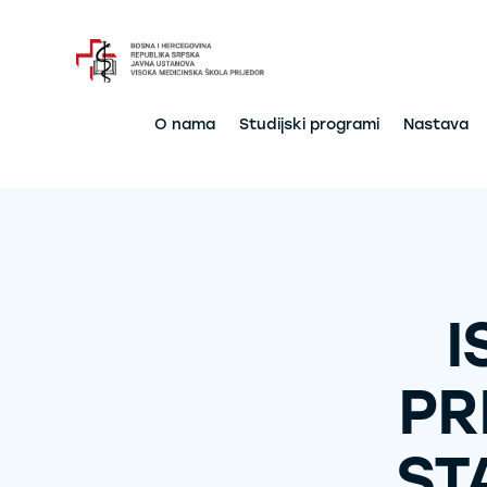
O nama
Studijski programi
Nastava
I
PR
ST