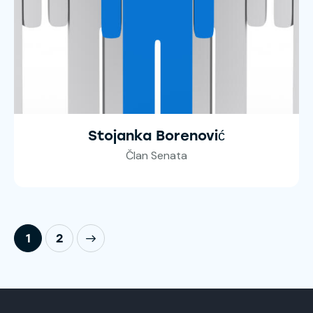
Stojanka Borenović
Član Senata
>
1
2