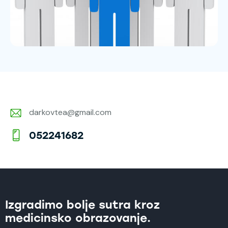
darkovtea@gmail.com
E-
052241682
m
Ph
ail:
on
e:
Izgradimo bolje sutra kroz
medicinsko obrazovanje.