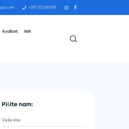
spd.com
+387 52 241 681
Kvalitet
NIR
Pišite nam: