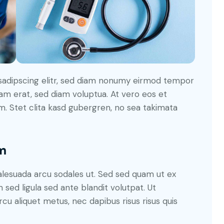
sadipscing elitr, sed diam nonumy eirmod tempor
yam erat, sed diam voluptua. At vero eos et
. Stet clita kasd gubergren, no sea takimata
m
alesuada arcu sodales ut. Sed sed quam ut ex
ed ligula sed ante blandit volutpat. Ut
rcu aliquet metus, nec dapibus risus risus quis